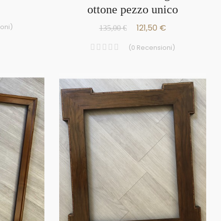
ottone pezzo unico
121,50 €
oni
)
135,00 €
(
0
Recensioni
)