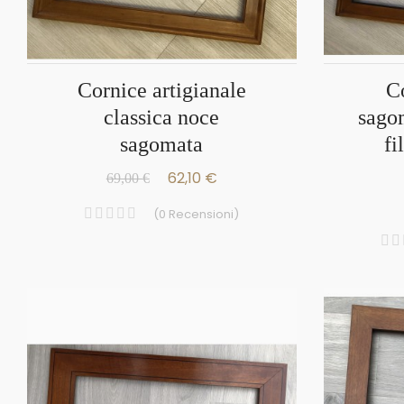
Cornice artigianale
cornice classica
classica noce
sagom
sagomata
fi
62,10 €
69,00 €
(
0
Recensioni
)