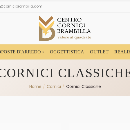
fo@cornicibrambilla.com
OPOSTE D'ARREDO
OGGETTISTICA
OUTLET
REALI
CORNICI CLASSICH
Home
Cornici
Cornici Classiche