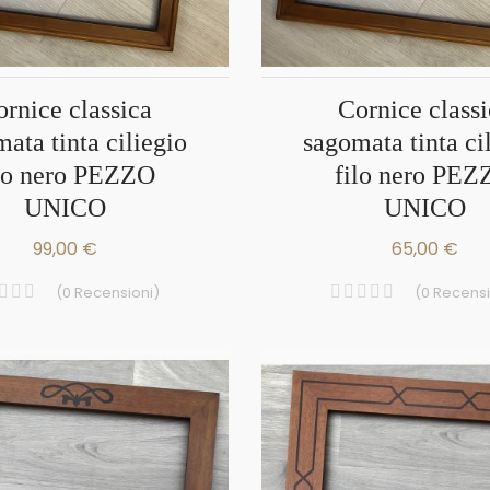
cornice classica
ata tinta ciliegio
sagomata tinta ci
lo nero PEZZO
filo nero PE
UNICO
UNICO
99,00 €
65,00 €
(
0
Recensioni
)
(
0
Recensi