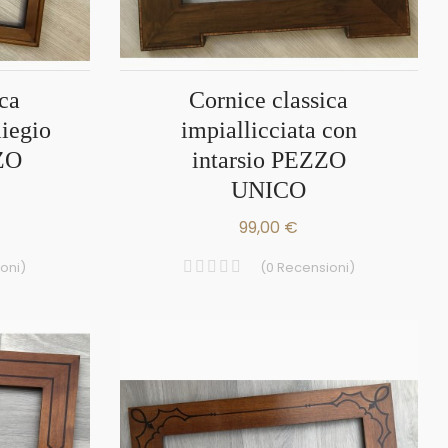
Cornice classica
liegio
impiallicciata con
ZZO
intarsio PEZZO
UNICO
99,00 €
oni
)
(
0
Recensioni
)