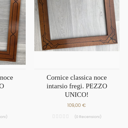
Cornice classica noce
ZO
intarsio fregi. PEZZO
UNICO!
109,00 €
oni
)
(
0
Recensioni
)