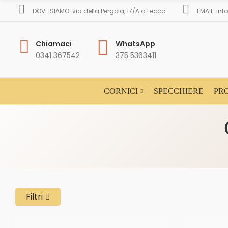
DOVE SIAMO: via della Pergola, 17/A a Lecco.
EMAIL: in
Chiamaci
WhatsApp
0341 367542
375 5363411
CORNICI
SPECCHIERE
PR
Filtri