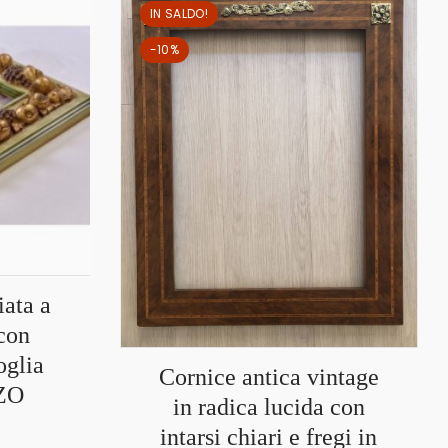
IN SALDO!
-10%
con
oglia
Cornice antica vintage
ZZO
in radica lucida con
intarsi chiari e fregi in