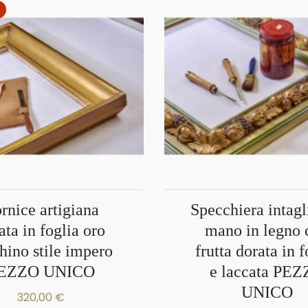
Specchiera intagliata a
ata in foglia oro
mano in legno 
hino stile impero
frutta dorata in f
EZZO UNICO
e laccata PE
UNICO
320,00 €