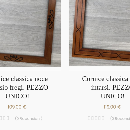
Cornice classica noce
rsio fregi. PEZZO
intarsi. PEZ
UNICO!
UNICO!
109,00 €
119,00 €
(
0
Recensioni
)
(
0
Recensi