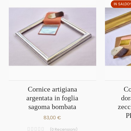
IN SALDO!
cornice artigiana
cornice artigiana
argentata in foglia
dor
sagoma bombata
zecc
P
83,00 €
(
0
Recensioni
)