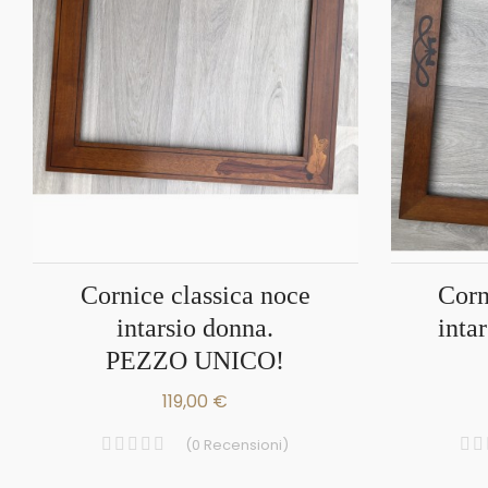
Cornice classica noce
Cornice classica noce
intarsio donna.
inta
PEZZO UNICO!
119,00 €
(
0
Recensioni
)