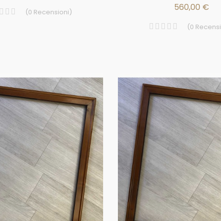
560,00 €
(
0
Recensioni
)
(
0
Recensi